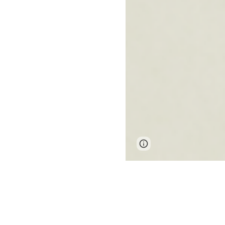
Page
Google Sites
updated
À propos de l'autr
À propos des Éditi
Parution à venir