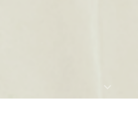
Report abuse
ice
ons Cricri